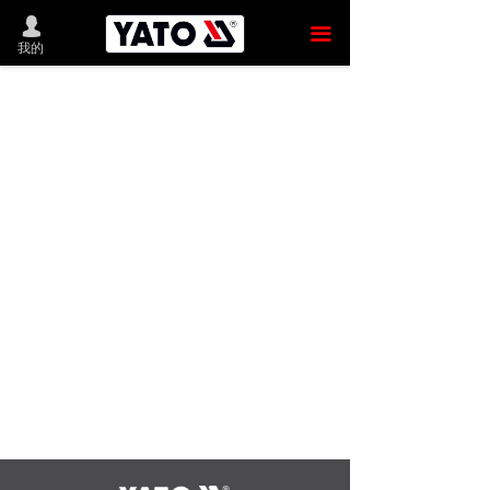
首 页
넙
끀
我的
新品推荐
产品商城
YATO中国
发展历程
新闻动态
联系我们
留言反馈