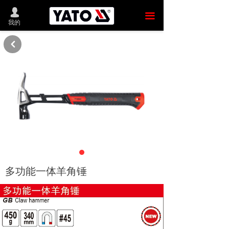
首 页
넙
끀
我的
新品推荐
낒
产品商城
YATO中国
发展历程
新闻动态
联系我们
留言反馈
多功能一体羊角锤