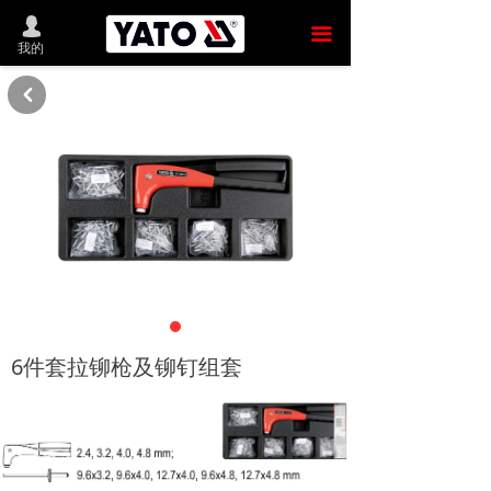
首 页
넙
끀
我的
新品推荐
낒
产品商城
YATO中国
发展历程
新闻动态
联系我们
留言反馈
6件套拉铆枪及铆钉组套