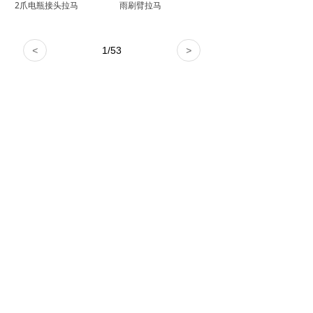
2爪电瓶接头拉马
雨刷臂拉马
<
1
/
53
>
简体中文
ꀅ
Copyright ©
易尔拓工具（上海）有限公司
沪ICP备11011680号