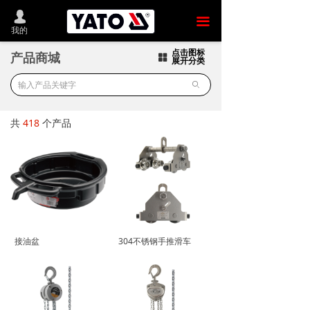
首 页
넙
끀
我的
新品推荐
点击图标
产品商城
넒
展开分类
产品商城
ꄙ
YATO中国
共
418
个产品
发展历程
新闻动态
联系我们
留言反馈
接油盆
304不锈钢手推滑车