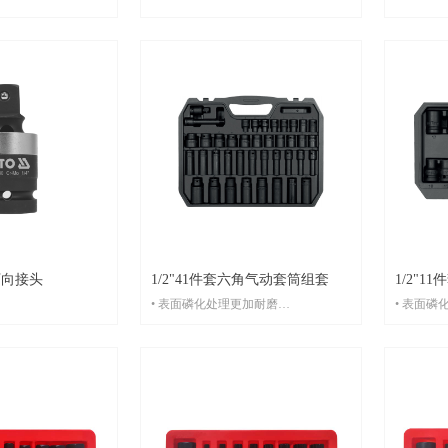
万向接头
1/2"41件套六角气动套筒组套
1/2"
• 表面磷化处理更加耐磨
• 表面磷
• 铬钼钢SCM-440冷锻成型，耐强力冲
• 铬钼钢
击
击