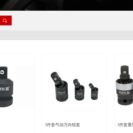
끠
头
3件套气动万向组套
3件套