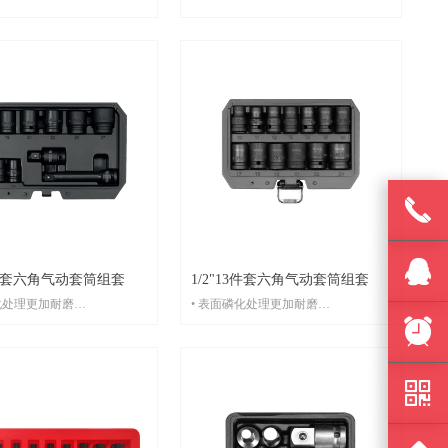
끅
뀩
11件套六角气动套筒组套
1/2"13件套六角气动套筒组套
化处理更加耐磨
• 表面磷化处理更加耐磨
뀥
SCM-440冷锻成型，耐强力冲
• 铬钼钢SCM-440冷锻成型，耐强力冲
击
낃