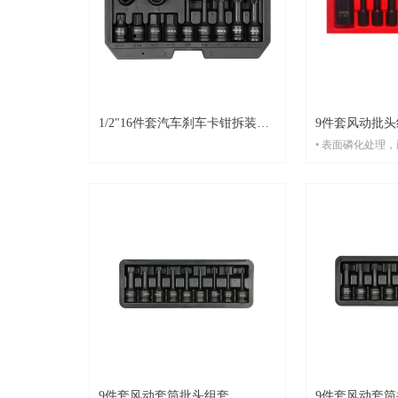
1/2"16件套汽车刹车卡钳拆装工
9件套风动批头
• 表面磷化处理
具组套
• 铬钼钢冷锻成
• H6,H7,H8,H10,
(L=35mm)
9件套风动套筒批头组套
9件套风动套