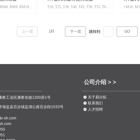
 RM8, RM9, RM10,
T20, T25, T30, T40, T45, T50, T55, T60,
• M16, M1
14
T70
1
/
3
上一页
下一页
跳转到
GO
公司介绍 > >
뀹
关于易尔拓
桥工业区康桥东路1300弄1号
뀹
联系我们
海盐县百步镇盐湖公路百步段1033号
뀹
人才招聘
o-sh.com
h.com
50
51