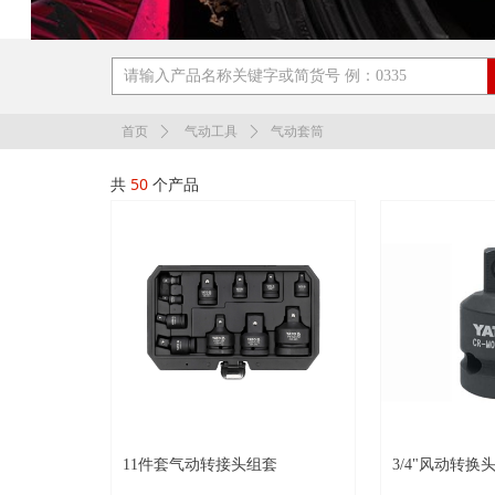
气动套筒
首页
ꄲ
气动工具
ꄲ
共
50
个产品
11件套气动转接头组套
3/4"风动转换