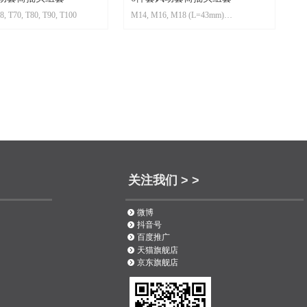
8, T70, T80, T90, T100
M14, M16, M18 (L=43mm)
M14, M16, M18 (L=78mm)
关注我们 > >
뀹
微博
뀹
抖音号
뀹
百度推广
뀹
天猫旗舰店
뀹
京东旗舰店